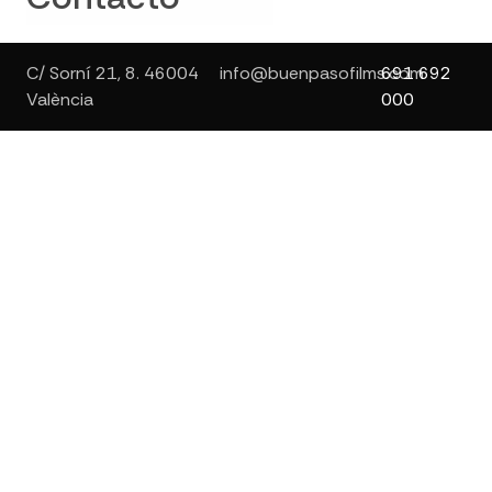
C/ Sorní 21, 8. 46004
info@buenpasofilms.com
691 692
València
000