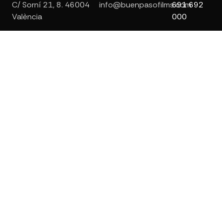
C/ Sorní 21, 8. 46004
info@buenpasofilms.com
691 692
València
000