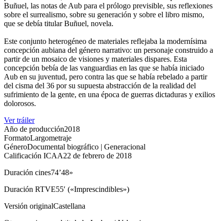
Buñuel, las notas de Aub para el prólogo previsible, sus reflexiones
sobre el surrealismo, sobre su generación y sobre el libro mismo,
que se debía titular Buñuel, novela.
Este conjunto heterogéneo de materiales reflejaba la modernísima
concepción aubiana del género narrativo: un personaje construido a
partir de un mosaico de visiones y materiales dispares. Esta
concepción bebía de las vanguardias en las que se había iniciado
Aub en su juventud, pero contra las que se había rebelado a partir
del cisma del 36 por su supuesta abstracción de la realidad del
sufrimiento de la gente, en una época de guerras dictaduras y exilios
dolorosos.
Ver tráiler
Año de producción
2018
Formato
Largometraje
Género
Documental biográfico | Generacional
Calificación ICAA
22 de febrero de 2018
Duración cines
74’48»
Duración RTVE
55′ («Imprescindibles»)
Versión original
Castellana