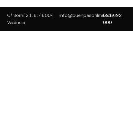
C/ Sorní 21, 8. 46004
info@buenpasofilms.com
691 692
València
000