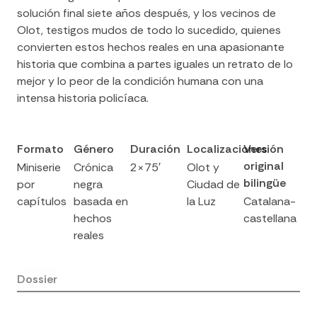
solución final siete años después, y los vecinos de
Olot, testigos mudos de todo lo sucedido, quienes
convierten estos hechos reales en una apasionante
historia que combina a partes iguales un retrato de lo
mejor y lo peor de la condición humana con una
intensa historia policíaca.
Formato
Género
Duración
Localizaciones
Versión
original
Miniserie
Crónica
2×75′
Olot y
bilingüe
por
negra
Ciudad de
capítulos
basada en
la Luz
Catalana-
hechos
castellana
reales
Dossier