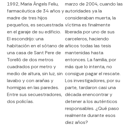
1992,
Maria
Àngels Feliu,
marzo de 2004, cuando las
farmacéutica de 34 años y
autoridades ya la
madre de tres hijos
consideraban muerta, la
pequeños, es secuestrada
víctima es finalmente
en el garaje de su edificio.
liberada por uno de sus
El escondrijo: una
carceleros, haciendo
habitación en el sótano de
añicos todas las tesis
una casa de Sant Pere de
mantenidas hasta
Torelló de dos metros
entonces. La familia, por
cuadrados
por
metro y
más que lo intenta, no
medio de altura, sin luz, sin
consigu
e
pagar el rescate.
lavabo y con arañas y
Los investigadores, por su
hormigas en las paredes.
parte, tardaron casi una
Entre sus secuestradores,
década
en
encontrar y
dos policías.
detener a los auténticos
responsables.
¿Qué paso
realmente durante esos
diez años?