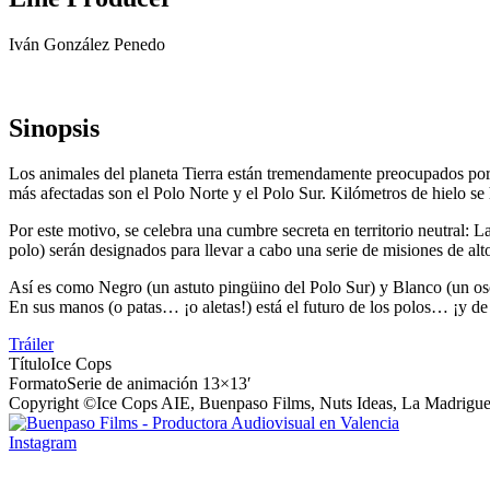
Iván González Penedo
Sinopsis
Los animales del planeta Tierra están tremendamente preocupados por e
más afectadas son el Polo Norte y el Polo Sur. Kilómetros de hielo se 
Por este motivo, se celebra una cumbre secreta en territorio neutral: 
polo) serán designados para llevar a cabo una serie de misiones de alto
Así es como Negro (un astuto pingüino del Polo Sur) y Blanco (un oso 
En sus manos (o patas… ¡o aletas!) está el futuro de los polos… ¡y de 
Tráiler
Título
Ice Cops
Formato
Serie de animación 13×13′
Copyright ©
Ice Cops AIE, Buenpaso Films, Nuts Ideas, La Madrigue
Instagram