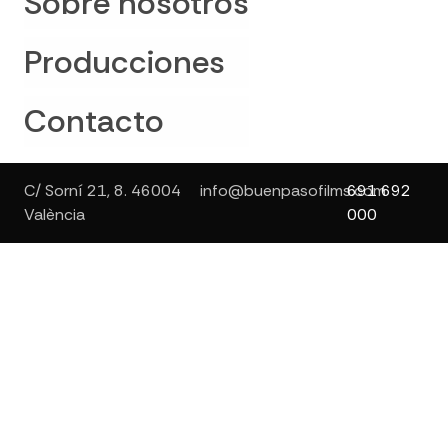
Sobre nosotros
Producciones
Contacto
C/ Sorní 21, 8. 46004
info@buenpasofilms.com
691 692
València
000