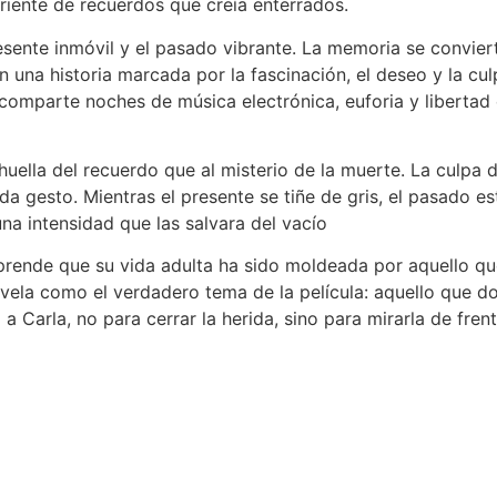
riente de recuerdos que creía enterrados.
ente inmóvil y el pasado vibrante. La memoria se convierte 
una historia marcada por la fascinación, el deseo y la cu
omparte noches de música electrónica, euforia y libertad en 
a huella del recuerdo que al misterio de la muerte. La culp
da gesto. Mientras el presente se tiñe de gris, el pasado e
a intensidad que las salvara del vacío
prende que su vida adulta ha sido moldeada por aquello qu
vela como el verdadero tema de la película: aquello que do
 a Carla, no para cerrar la herida, sino para mirarla de fren