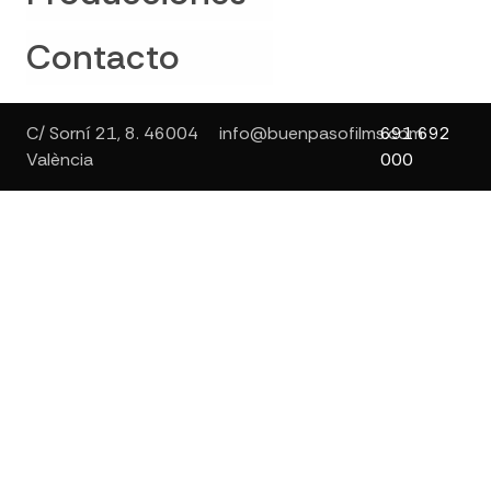
Contacto
C/ Sorní 21, 8. 46004
info@buenpasofilms.com
691 692
València
000