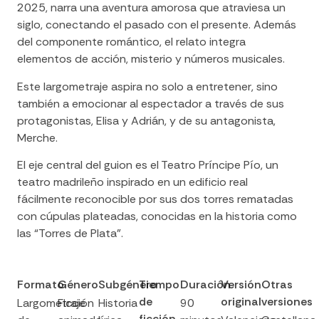
2025, narra una aventura amorosa que atraviesa un
siglo, conectando el pasado con el presente. Además
del componente romántico, el relato integra
elementos de acción, misterio y números musicales.
Este largometraje aspira no solo a entretener, sino
también a emocionar al espectador a través de sus
protagonistas, Elisa y Adrián, y de su antagonista,
Merche.
El eje central del guion es el Teatro Príncipe Pío, un
teatro madrileño inspirado en un edificio real
fácilmente reconocible por sus dos torres rematadas
con cúpulas plateadas, conocidas en la historia como
las “Torres de Plata”.
Formato
Género
Subgénero
Tiempo
Duración
Versión
Otras
de
original
versiones
Largometraje
Ficción
Historia
90
ficción