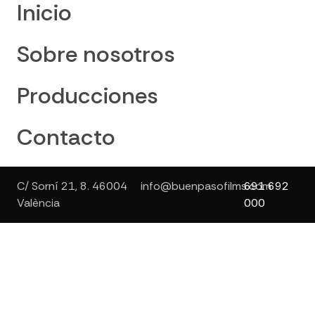
Inicio
Sobre nosotros
Producciones
Contacto
C/ Sorní 21, 8. 46004
info@buenpasofilms.com
691 692
València
000