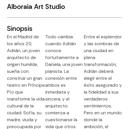
Alboraia Art Studio
Sinopsis
En el Madrid de
Todo cambia
Entre el esplendor
los años 20,
cuando Adrián
y las sombras de
Adrián, un joven
conoce
una ciudad en
arquitecto de
fortuitamente a
plena
origen humilde,
Daniela, una joven
transformación,
sueña con
pianista. La
Adrián deberá
construir un gran
conexión entre
elegir entre el
teatro en Príncipe
ambos es
éxito asegurado y
Pío que
inmediata y
la fidelidad a sus
transforme la vida
sincera, y el
verdaderos
cultural de la
arquitecto
sentimientos.
ciudad. Sofía, su
comienza a
Pero en un mundo
madre, viuda y
cuestionarse la
donde la
preocupada por
vida que otros
ambición, el