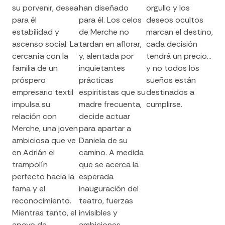
su porvenir, desea
han diseñado
orgullo y los
para él
para él. Los celos
deseos ocultos
estabilidad y
de Merche no
marcan el destino,
ascenso social. La
tardan en aflorar,
cada decisión
cercanía con la
y, alentada por
tendrá un precio…
familia de un
inquietantes
y no todos los
próspero
prácticas
sueños están
empresario textil
espiritistas que su
destinados a
impulsa su
madre frecuenta,
cumplirse.
relación con
decide actuar
Merche, una joven
para apartar a
ambiciosa que ve
Daniela de su
en Adrián el
camino. A medida
trampolín
que se acerca la
perfecto hacia la
esperada
fama y el
inauguración del
reconocimiento.
teatro, fuerzas
Mientras tanto, el
invisibles y
apoyo de
ambiciones