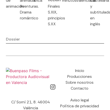
de
animada.
lírica
minutos
Valenciana
Castellana
animación
Aventuras.
Finales
y
Drama
S.XIX,
subtitulad
romántico
principios
en
S.XX
inglés
Dossier
Inicio
Producciones
Sobre nosotros
Contacto
Aviso legal
C/ Sorní 21, 8. 46004
Política de privacidad
València