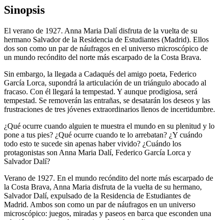
Sinopsis
El verano de 1927. Anna Maria Dalí disfruta de la vuelta de su
hermano Salvador de la Residencia de Estudiantes (Ma
drid)
.
Ello
s
dos son como un par de náu
fragos en el universo microscópico de
un mundo recóndito del norte más escarpado de la
Costa
Brava.
Sin embargo, la llegada a Cadaqués del amigo poeta, Federico
García Lorca, supondrá la articulación de un triángulo abocado al
fracaso.
Con él llegará la tempestad. Y aunque prodigiosa, será
tempestad. Se removerán las entrañas, se desata
rán lo
s deseos y las
frust
r
aciones de tres jóvenes extraordinarios llenos de incertidumbre.
¿Qué ocurre cuando alguien te mue
stra el mundo en su plenitud y lo
pone a tus pies? ¿Qué ocurre cuando te lo arrebatan? ¿Y
cu
á
ndo
todo esto te sucede
sin apenas haber vivido? ¿Cu
á
ndo los
protagonistas son Anna Maria Dalí, Federico García Lo
rca y
Salvador D
alí?
Verano de 1927. En el mundo recóndito del norte más escarpado de
la Costa Brava,
Anna Maria
disfruta de la vuelta de su hermano,
Salvador Dalí
, expulsado de la Residencia de Estudiantes de
Madrid. Ambos son como un par de náufragos en un universo
microscópico: juegos, miradas y paseos en barca que esconden una