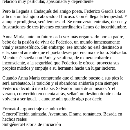
relación muy particular, apasionada y dependiente.
Pero la llegada a Cadaqués del amigo poeta,
Federico García Lorca
,
articula un triángulo abocado al fracaso. Con él llega la tempestad. Y
aunque prodigiosa, será tempestad. Se removerán entrañas, deseos y
frustraciones de tres jóvenes extraordinarios llenos de incertidumbre.
Anna Maria, ante un futuro cada vez más organizado por su padre,
bebe de la pasión de vivir de Federico, un mundo inmensamente
vital y estratosférico. Sin embargo, ese mundo no está destinado a
ella, sino al amante que el poeta desea por encima de todo: Salvador.
Mientras él sueña con París y se aferra, de manera cobarde e
inconsciente, a la seguridad que Federico le ofrece, proyecta sus
propios miedos y empuja a su hermana hacia un lugar incierto.
Cuando Anna Maria comprenda que el mundo puesto a sus pies le
será arrebatado, la traición y el abandono anidarán para siempre.
Federico decidirá marcharse. Salvador huirá de sí mismo. Y el
verano, convertido en cuenta atrás, sellará un destino donde nada
volverá a ser igual… aunque aún quede algo por decir.
Formato
Largometraje de animación
Género
Ficción animada. Aventuras. Drama romántico. Basada en
hechos reales
Subgénero
Historia de iniciación